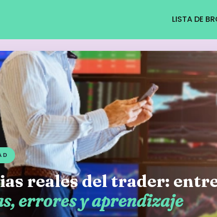
LISTA DE B
AD
as reales del trader: entr
s, errores y aprendizaje