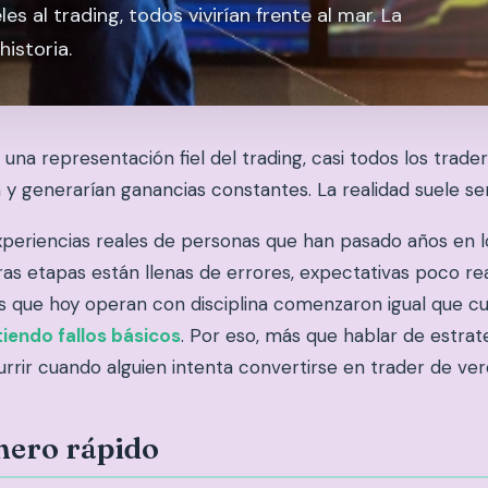
eles al trading, todos vivirían frente al mar. La
historia.
 una representación fiel del trading, casi todos los traders
a y generarían ganancias constantes. La realidad suele se
periencias reales de personas que han pasado años en 
ras etapas están llenas de errores, expectativas poco r
s que hoy operan con disciplina comenzaron igual que cua
iendo fallos básicos
. Por eso, más que hablar de estrate
urrir cuando alguien intenta convertirse en trader de ver
inero rápido