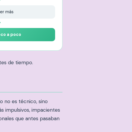
▼
er más
▼
oco a poco
tes de tiempo.
 no es técnico, sino
ás impulsivos, impacientes
onales que antes pasaban