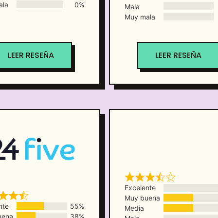
ala
0%
Mala
Muy mala
LEER RESEÑA
LEER RESEÑA
Excelente
Muy buena
nte
55%
Media
uena
38%