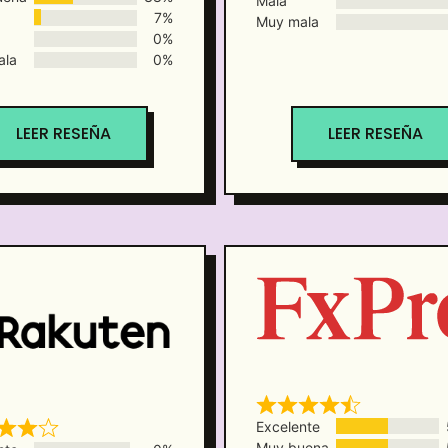
Mala
7%
Muy mala
0%
ala
0%
LEER RESEÑA
LEER RESEÑA
Excelente
Muy buena