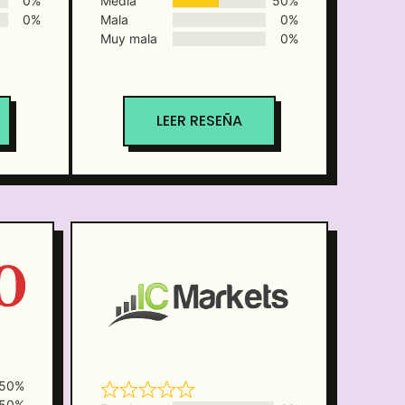
0%
Media
50%
0%
Mala
0%
Muy mala
0%
LEER RESEÑA
50%
50%