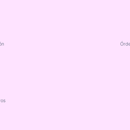
ón
Órde
vos