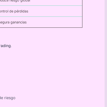
duce riesgo global
ntrol de pérdidas
segura ganancias
rading
.
de riesgo