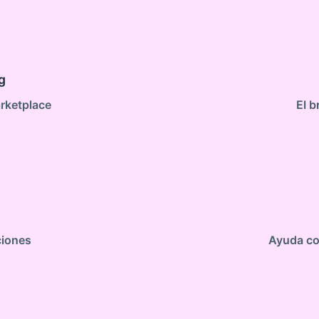
g
rketplace
El b
ciones
Ayuda con